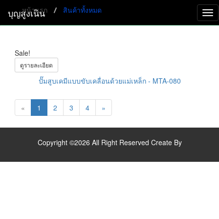
หน้าแรก
สินค้าทั้งหมด
บุญสูงเนิน
Tog
nav
Sale!
ดูรายละเอียด
ปั๊มสูบเคมีแบบขับเคลื่อนด้วยแม่เหล็ก - MTA-080
(current)
(current)
(current)
(current)
«
1
2
3
4
»
Copyright ©2026 All Right Reserved Create By
test