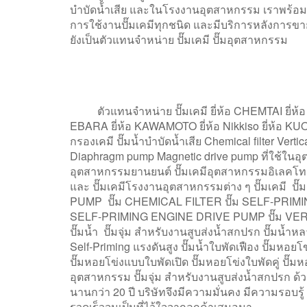
บำบัดน้ำเสีย และในโรงงานอุตสาหกรรม เราพร้อมใ
การใช้งานปั๊มเคมีทุกชนิด และมีบริการหลังการขา
ยังเป็นตัวแทนจำหน่าย ปั๊มเคมี ปั๊มอุตสาหกรรม
ตัวแทนจำหน่าย ปั๊มเคมี ยี่ห้อ CHEMTAI ยี่ห้อ A
EBARA ยี่ห้อ KAWAMOTO ยี่ห้อ Nikkiso ยี่ห้อ KUOBA
กรองเคมี ปั๊มน้ำบำบัดน้ำเสีย Chemical filter Ver
Diaphragm pump Magnetic drive pump ที่ใช้ในอุต
อุตสาหกรรมยานยนต์ ปั๊มเคมีอุตสาหกรรมอิเลคโทร
และ ปั๊มเคมีโรงงานอุตสาหกรรมต่าง ๆ ปั๊มเคมี
PUMP ปั๊ม CHEMICAL FILTER ปั๊ม SELF-PRIM
SELF-PRIMING ENGINE DRIVE PUMP ปั๊ม V
ปั๊มน้ำ ปั๊มจุ่ม สำหรับงานสูบส่งน้ำสกปรก ปั๊มน้ำห
Self-Priming แรงดันสูง ปั๊มน้ำใบพัดเฟือง ปั๊มห
ปั๊มหอยโข่งแบบใบพัดเปิด ปั๊มหอยโข่งใบพัดคู่ ปั๊มหอ
อุตสาหกรรม ปั๊มจุ่ม สำหรับงานสูบส่งน้ำสกปรก
นานกว่า 20 ปี บริษัทจึงมีความมั่นคง มีความรอบรู้
รวดเร็วจนเป็นที่ไว้ใจจากลูกค้าเสมอมา