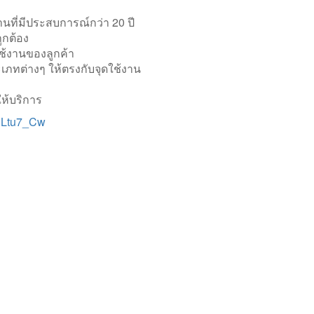
ที่มีประสบการณ์กว่า 20 ปี
ูกต้อง
ช้งานของลูกค้า
เภทต่างๆ ให้ตรงกับจุดใช้งาน
ห้บริการ
0Ltu7_Cw
Categories
OME
CHEMTAI
BOUT US
TEXEL
RODUCTS
KUOBAO
ATALOG
ARO
IDEO
EBARA
OB
KAWAMOTO
EWS
NIKKISO
ONTACT
GSD