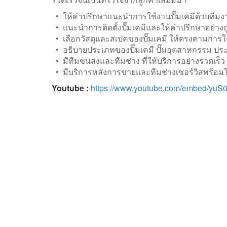
• ให้คำปรึกษาแนะนำการใช้งานปั๊มเคมีด้วยทีมงาน
• แนะนำการติดตั้งปั๊มเคมีและให้คำปรึกษาอย่างถ
• เลือกวัสดุและสเปคของปั๊มเคมี ให้ตรงตามการใ
• อธิบายประเภทของปั๊มเคมี ปั๊มอุตสาหกรรม ประ
• มีทีมขนส่งและทีมช่าง ที่ให้บริการอย่างรวดเร็ว
• มีบริการหลังการขายและทีมช่างเซอร์วิสพร้อมใ
Youtube :
https://www.youtube.com/embed/yuS
บุญสูงเนิน ปั๊ม
Links
แอนด์วาล์ว
H
A
55/52 Moo.2 T.Banchang A.Mung
P
Phathumthani Phathumthani 12000
C
V
+66 81 984 4956
J
+66 95 423 5514
N
+662 518 1280
C