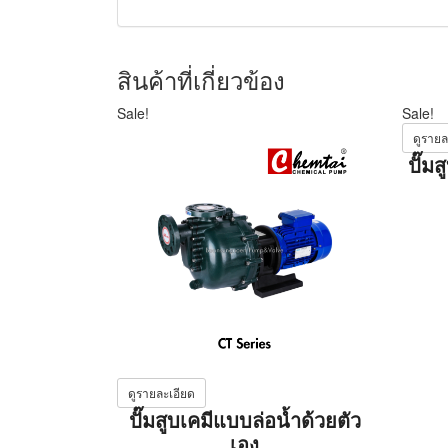
สินค้าที่เกี่ยวข้อง
Sale!
Sale!
ดูรายล
ปั๊ม
ดูรายละเอียด
ปั๊มสูบเคมีแบบล่อน้ำด้วยตัว
เอง