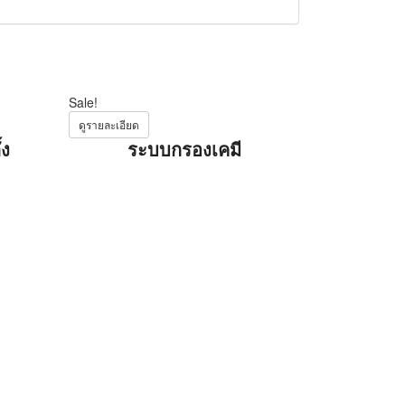
Sale!
ดูรายละเอียด
้ง
ระบบกรองเคมี