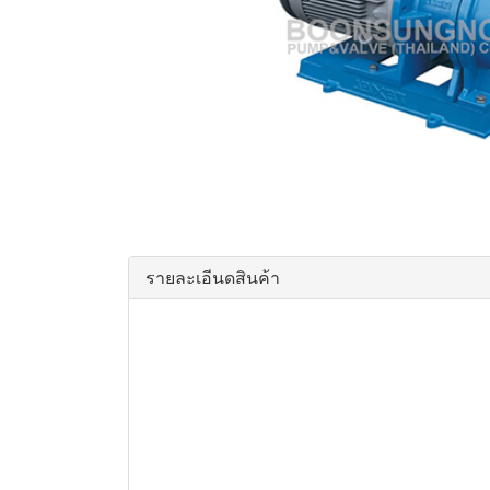
รายละเอีนดสินค้า