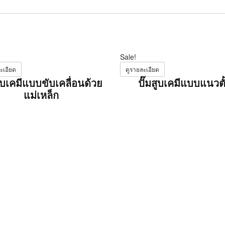
Sale!
ะเอียด
ดูรายละเอียด
สูบเคมีแบบขับเคลื่อนด้วย
ปั๊มสูบเคมีแบบแนวตั
แม่เหล็ก